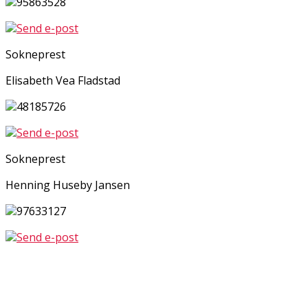
95863528
Send e-post
Sokneprest
Elisabeth Vea Fladstad
48185726
Send e-post
Sokneprest
Henning Huseby Jansen
97633127
Send e-post