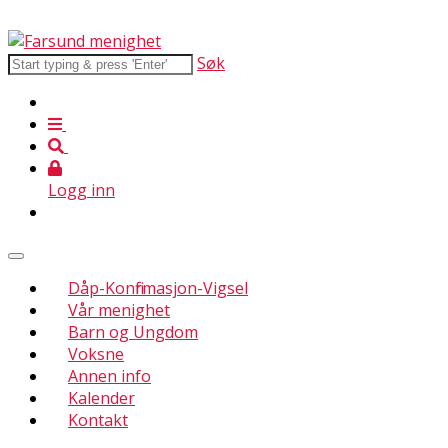
Søk
Logg inn
Dåp-Konfirmasjon-Vigsel
Vår menighet
Barn og Ungdom
Voksne
Annen info
Kalender
Kontakt