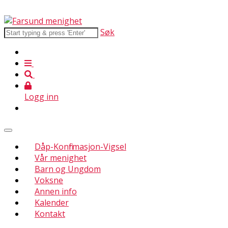
Søk
Logg inn
Dåp-Konfirmasjon-Vigsel
Vår menighet
Barn og Ungdom
Voksne
Annen info
Kalender
Kontakt