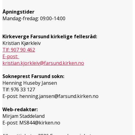
Åpningstider
Mandag-fredag: 09:00-14:00
Kirkeverge Farsund kirkelige fellesråd:
Kristian Kjørkleiv
Tlf: 907 90 462
E-post:
kristian.kjorkleiv@farsund.kirken.no
Sokneprest Farsund sokn:
Henning Huseby Jansen
Tlf: 976 33 127
E-post: henning.jansen@farsund.kirken.no
Web-redaktør:
Mirjam Staddeland
E-post: MS844@kirken.no