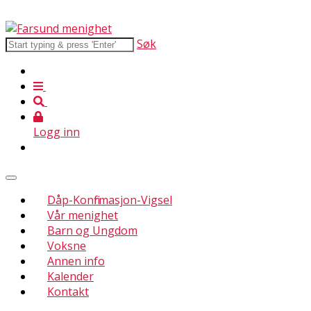
Søk
Logg inn
Dåp-Konfirmasjon-Vigsel
Vår menighet
Barn og Ungdom
Voksne
Annen info
Kalender
Kontakt