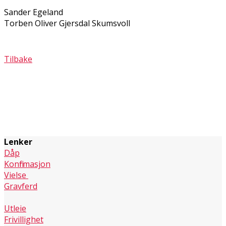
Sander Egeland
Torben Oliver Gjersdal Skumsvoll
Tilbake
Lenker
Dåp
Konfirmasjon
Vielse
Gravferd
Utleie
Frivillighet