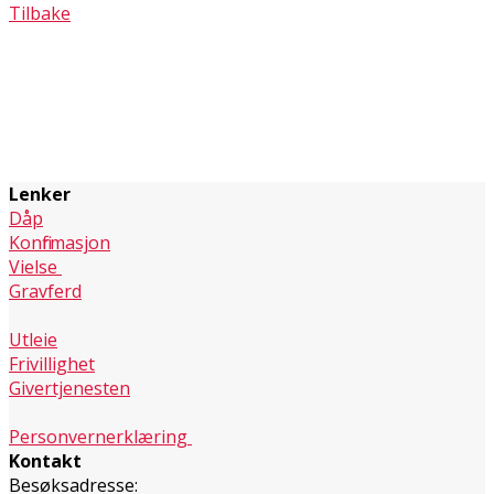
Tilbake
Lenker
Dåp
Konfirmasjon
Vielse
Gravferd
Utleie
Frivillighet
Givertjenesten
Personvernerklæring
Kontakt
Besøksadresse: