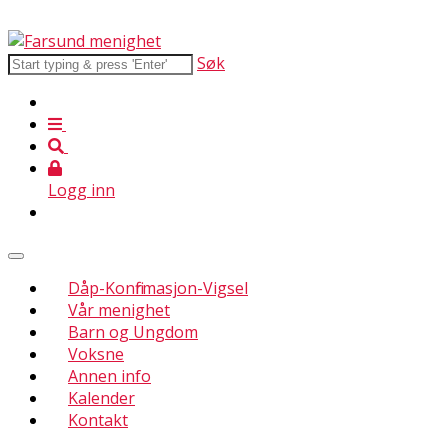
Søk
Logg inn
Dåp-Konfirmasjon-Vigsel
Vår menighet
Barn og Ungdom
Voksne
Annen info
Kalender
Kontakt